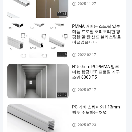
지도된 지구 알루미늄 단면도
2025-11-27
00:41
PMMA 커버는 스트립 알루
미늄 프로필 호리호리한 평
평한 말 탄 샌드 블라스팅을
이끌었습니다
지도된 지구 알루미늄 단면도
00:34
2022-02-17
H15.0mm PC PMMA 알루
미늄 합금 LED 프로필 가구
조명 6063 T5
지도된 지구 알루미늄 단면도
2025-07-17
00:45
PC 커버 스퀘어와 H13mm
방수 주도하는 채널
방수 LED 채널
2025-07-23