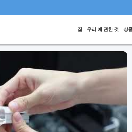
집
우리 에 관한 것
상