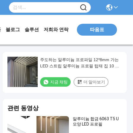
따옴표
품
블로그
솔루션
저희와 연락
주도하는 알루미늄 프로파일 12*8mm 가는
LED 스트립 알루미늄 프로필 탑재 집 10 밀
리미터 LED 스트립 라이트
지금 채팅
더 알아보기
관련 동영상
알루미늄 합금 6063 T5 U
모양 LED 프로필