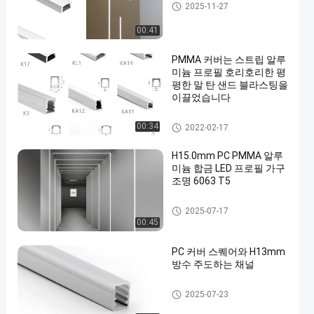
지도된 지구 알루미늄 단면도
2025-11-27
00:41
PMMA 커버는 스트립 알루
미늄 프로필 호리호리한 평
평한 말 탄 샌드 블라스팅을
이끌었습니다
지도된 지구 알루미늄 단면도
00:34
2022-02-17
H15.0mm PC PMMA 알루
미늄 합금 LED 프로필 가구
조명 6063 T5
지도된 지구 알루미늄 단면도
2025-07-17
00:45
PC 커버 스퀘어와 H13mm
방수 주도하는 채널
방수 LED 채널
2025-07-23