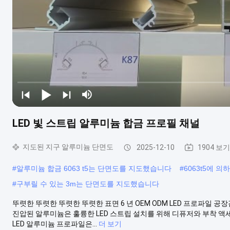
LED 빛 스트립 알루미늄 합금 프로필 채널
지도된 지구 알루미늄 단면도
2025-12-10
1904 보기
#
알루미늄 합금 6063 t5는 단면도를 지도했습니다
#
6063t5에 
#
구부릴 수 있는 3m는 단면도를 지도했습니다
뚜렷한 뚜렷한 뚜렷한 뚜렷한 표면 6 년 OEM ODM LED 프로파일 공
진압된 알루미늄은 훌륭한 LED 스트립 설치를 위해 디퓨저와 부착 액세서
LED 알루미늄 프로파일은...
더 보기