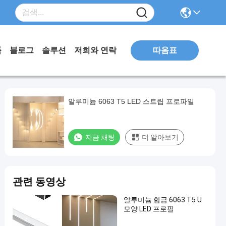
따옴표
품
블로그
솔루션
저희와 연락
알루미늄 6063 T5 LED 스트립 프로파일
지금 채팅
더 알아보기
관련 동영상
알루미늄 합금 6063 T5 U
모양 LED 프로필