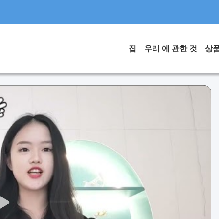
집
우리 에 관한 것
상