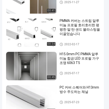
지도된 지구 알루미늄 단면도
2025-11-27
00:41
PMMA 커버는 스트립 알루
미늄 프로필 호리호리한 평
평한 말 탄 샌드 블라스팅을
이끌었습니다
지도된 지구 알루미늄 단면도
00:34
2022-02-17
H15.0mm PC PMMA 알루
미늄 합금 LED 프로필 가구
조명 6063 T5
지도된 지구 알루미늄 단면도
2025-07-17
00:45
PC 커버 스퀘어와 H13mm
방수 주도하는 채널
방수 LED 채널
2025-07-23