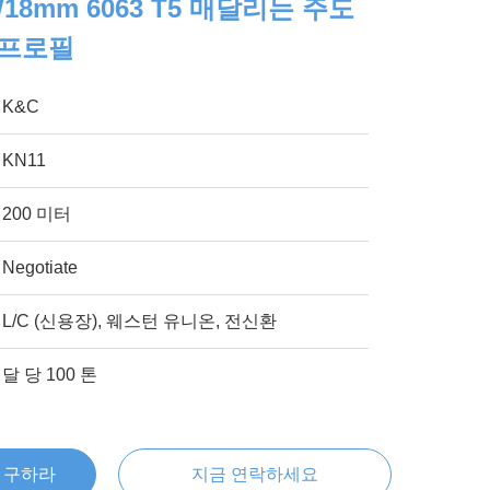
18mm 6063 T5 매달리는 주도
 프로필
K&C
KN11
200 미터
Negotiate
L/C (신용장), 웨스턴 유니온, 전신환
달 당 100 톤
을 구하라
지금 연락하세요