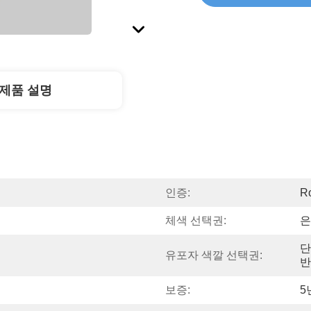
제품 설명
인증:
R
체색 선택권:
은
단
유포자 색깔 선택권:
반
보증:
5