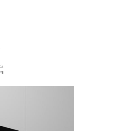
스
세요
의해