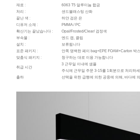
재료 :
6063 T5 알루미늄 합금
처리 :
샌드블래스팅 산화
끝난 색 :
하얀 검은 은
디퓨저 소재 :
PMMA / PC
확산기는 끝났습니다 :
Opal/Frosted/Clear/ 검정색
부속물 :
엔드 캡, 클립
설치 :
보류됩니다
표준 패키지 :
안쪽 명백한 페이 bag+EPE FOAM+Carton 박
맞춤식 패키지 :
청구하는 대로 이용 가능합니다
3 근무일 이내에 샘플
취급 시간
주식에 근무일 주문 3-15를 1회분으로 처리하
출하
선택을 위한 급행에 의한 공중에 의해, 바다에 