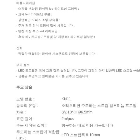
애플리케이션
- 쇼핑몰 백화점 장식적 led 라이트닝 프레임 ;
- 교육 led 라이트닝 부분 ;
- 상업적인 오피스 조명 부속물 ;
- 주거 건축 장식 조명이 집에 사용합니다 ;
- 만찬 시장 부스 led 라이트닝 ;
- 휴식 바 / 커피숍 / 우유빛 차 매장 led 라이트닝 일부분 ;
집회
- 적절한 매달리는 와이어 시스템으로 천장에 보류됩니다 ;
부가 정보
- LED 프로필은 폭에 그와 같은 슬림입니다, 그것이 그것이 단지 일반적 LED 스트립 width
- 깡통은 투명하고 얼어붙은 커버를 갖추고 있습니다 ;
주요 상술
모델 번호 :
KN11
품목의 유형 :
호리호리한 주도하는 스트립 알루미늄 프로필
차원 :
(W)18*(H)96.5mm
표준 길이 :
2m/pcs
주문 제작된 길이 :
청구하는 대로 이용 가능합니다
주도하는 스트립에 적합합
LED 스트립폭 8-10mm
니다 :