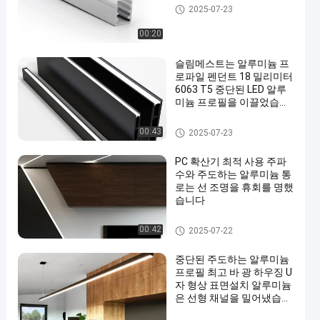
방수 LED 채널
2025-07-23
00:20
슬림메스트는 알루미늄 프
로파일 펜던트 18 밀리미터
6063 T5 중단된 LED 알루
미늄 프로필을 이끌었습니
다
중단된 LED 알루미늄 단면도
00:43
2025-07-23
PC 확산기 최적 사용 주파
수와 주도하는 알루미늄 통
로는 선 조명을 휴회를 명했
습니다
중단된 알루미늄 LED 단면도
00:42
2025-07-22
중단된 주도하는 알루미늄
프로필 최고 바 광 하우징 U
자 형상 표면설치 알루미늄
은 선형 채널을 밀어냈습니
다