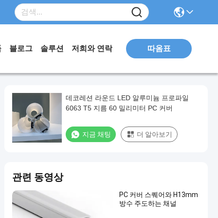
따옴표
품
블로그
솔루션
저희와 연락
데코레션 라운드 LED 알루미늄 프로파일
6063 T5 지름 60 밀리미터 PC 커버
지금 채팅
더 알아보기
관련 동영상
PC 커버 스퀘어와 H13mm
방수 주도하는 채널