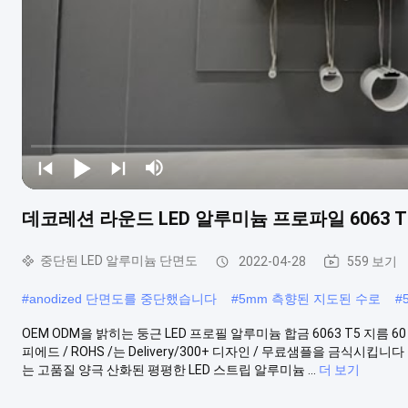
데코레션 라운드 LED 알루미늄 프로파일 6063 T
중단된 LED 알루미늄 단면도
2022-04-28
559 보기
#
anodized 단면도를 중단했습니다
#
5mm 측향된 지도된 수로
#
OEM ODM을 밝히는 둥근 LED 프로필 알루미늄 합금 6063 T5 지름
피에드 / ROHS /는 Delivery/300+ 디자인 / 무료샘플을 금식
는 고품질 양극 산화된 평평한 LED 스트립 알루미늄 ...
더 보기