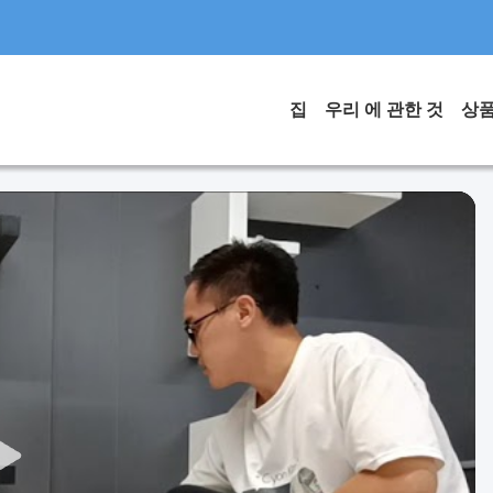
집
우리 에 관한 것
상