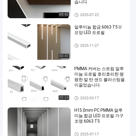
습니다
중단된 알루미늄 LED 단면도
00:42
2025-07-22
알루미늄 합금 6063 T5 U
모양 LED 프로필
지도된 지구 알루미늄 단면도
2025-11-27
00:41
PMMA 커버는 스트립 알루
미늄 프로필 호리호리한 평
평한 말 탄 샌드 블라스팅을
이끌었습니다
지도된 지구 알루미늄 단면도
00:34
2022-02-17
H15.0mm PC PMMA 알루
미늄 합금 LED 프로필 가구
조명 6063 T5
지도된 지구 알루미늄 단면도
2025-07-17