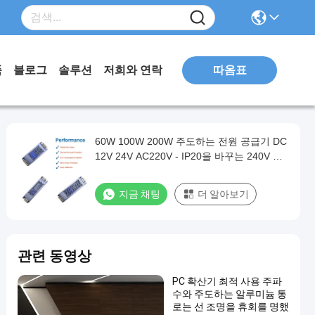
따옴표
품
블로그
솔루션
저희와 연락
60W 100W 200W 주도하는 전원 공급기 DC
12V 24V AC220V - IP20을 바꾸는 240V 주
도하는 운전자
지금 채팅
더 알아보기
관련 동영상
PC 확산기 최적 사용 주파
수와 주도하는 알루미늄 통
로는 선 조명을 휴회를 명했