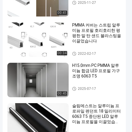
지도된 지구 알루미늄 단면도
2025-11-27
00:41
PMMA 커버는 스트립 알루
미늄 프로필 호리호리한 평
평한 말 탄 샌드 블라스팅을
이끌었습니다
지도된 지구 알루미늄 단면도
00:34
2022-02-17
H15.0mm PC PMMA 알루
미늄 합금 LED 프로필 가구
조명 6063 T5
지도된 지구 알루미늄 단면도
2025-07-17
00:45
슬림메스트는 알루미늄 프
로파일 펜던트 18 밀리미터
6063 T5 중단된 LED 알루
미늄 프로필을 이끌었습니
다