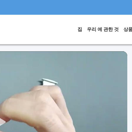
집
우리 에 관한 것
상