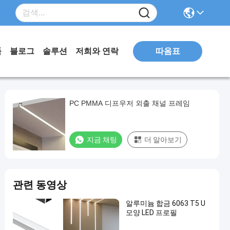
따옴표
품
블로그
솔루션
저희와 연락
PC PMMA 디프우저 외출 채널 프레임
지금 채팅
더 알아보기
관련 동영상
알루미늄 합금 6063 T5 U
모양 LED 프로필