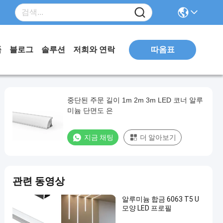
따옴표
품
블로그
솔루션
저희와 연락
중단된 주문 길이 1m 2m 3m LED 코너 알루
미늄 단면도 은
지금 채팅
더 알아보기
관련 동영상
알루미늄 합금 6063 T5 U
모양 LED 프로필