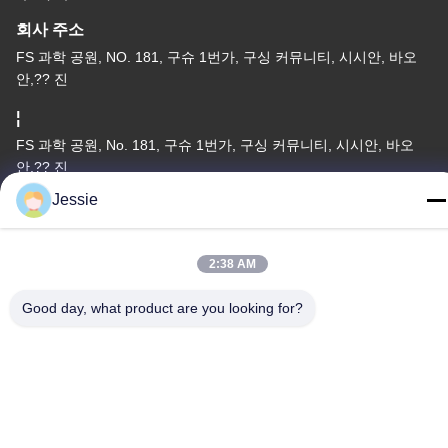
회사 주소
FS 과학 공원, NO. 181, 구슈 1번가, 구싱 커뮤니티, 시시안, 바오
안,?? 진
¦
FS 과학 공원, No. 181, 구슈 1번가, 구싱 커뮤니티, 시시안, 바오
안,?? 진
Jessie
전화
86-0755-22300563
2:38 AM
Good day, what product are you looking for?
중국 좋은 품질 지도된 지구 알루미늄 단면도 공급업체. 저작권 ©
-2026 K&C LIGHTING TECHNOLOGY LTD. . 모든 권리 보유.
개인 정보 정책
|
사이트맵