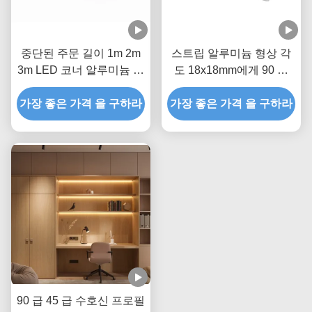
중단된 주문 길이 1m 2m
스트립 알루미늄 형상 각
3m LED 코너 알루미늄 단
도 18x18mm에게 90 도
면도 은
LED 코너 알루미늄 프로
가장 좋은 가격 을 구하라
가장 좋은 가격 을 구하라
필을 보내게 했습니다
90 급 45 급 수호신 프로필