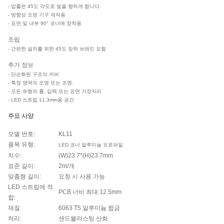
- 압출은 45도 각도로 빛을 향하게 합니다.
- 방향성 조명 기구 제작용
- 표면 및 내부 90° 코너에 장착용
조립
- 간편한 설치를 위한 45도 장착 브래킷 포함
추가 정보
- 단순화된 구조의 커버
- 특정 영역의 조명 또는 조명.
- 모든 유형의 홈, 입력 또는 표면 가장자리
- LED 스트립 11.3mm용 공간
주요 사양
모델 번호:
KL11
품목 유형:
LED 코너 알루미늄 프로파일
치수:
(W)23.7*(H)23.7mm
표준 길이:
2m/개
맞춤형 길이:
요청 시 사용 가능
LED 스트립에 적
PCB 너비 최대 12.5mm
합:
재질:
6063 T5 알루미늄 합금
처리:
샌드블라스팅 산화