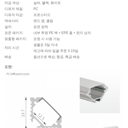
마감 색상:
실버, 블랙, 화이트
디퓨저 재질:
PC
디퓨저 마감:
프로스티드
액세서리:
엔드 캡, 클립
설치:
표면 장착
표준 패키지:
내부 투명 PE 백 + EPE 폼 + 판지 상자
맞춤형 패키지:
요청 시 사용 가능
샘플은 3일 이내
처리 시간
재고에 따라 일괄 주문 3-15일
배송
옵션으로 해상, 항공, 특급 배송
도면: