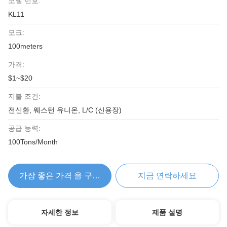
모델 번호:
KL11
모크:
100meters
가격:
$1~$20
지불 조건:
전신환, 웨스턴 유니온, L/C (신용장)
공급 능력:
100Tons/Month
가장 좋은 가격 을 구하라
지금 연락하세요
자세한 정보
제품 설명