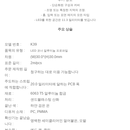
- 단순화된 구성과 커버
- 조명 또는 특정한 지역의 조명.
- 홈, 입력 또는 표면 에지의 모든 타입
- LED를 위한 공간은 11.3 밀리미터를 벗깁니다
주요 상술
모델 번호 :
K39
품목의 유형 :
LED 코너 알루미늄 프로파일
차원 :
(W)30.0*(H)30.0mm
표준 길이 :
2m/pcs
주문 제작된 길
청구하는 대로 이용 가능합니다
이 :
주도하는 스트립
20.0 밀리미터에 달하는 PCB 폭
에 적합합니다 :
재료 :
6063 T5 알루미늄 합금
처리 :
샌드블래스팅 산화
끝난 색 :
하얀 검은 은
디퓨저 소재 :
PC, PMMA
확산기는 끝났습
명백한 세미클리어인 얼어붙은, 오팔
니다 :