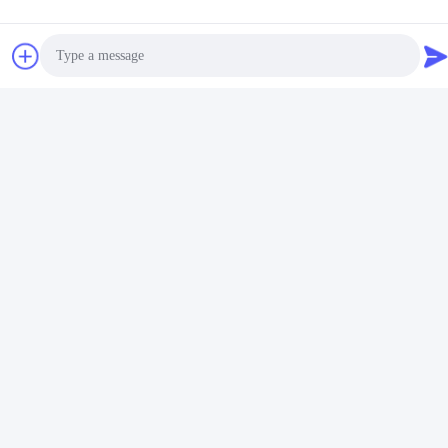
이메일
jessie@leds-kc.com
근무 시간
08:00-18:00
우리 주소
Photo
회사 주소
Video Call
FS 과학 공원, NO. 181, 구슈 1번가, 구싱 커뮤니티, 시시안, 바오
Audio Call
안,?? 진
¦
FS 과학 공원, No. 181, 구슈 1번가, 구싱 커뮤니티, 시시안, 바오
안,?? 진
전화
86-0755-22300563