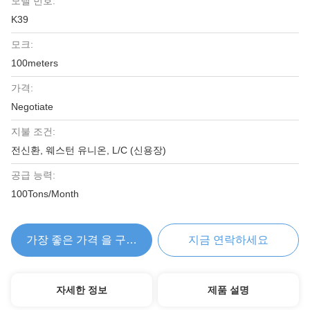
모델 번호:
K39
모크:
100meters
가격:
Negotiate
지불 조건:
전신환, 웨스턴 유니온, L/C (신용장)
공급 능력:
100Tons/Month
가장 좋은 가격 을 구하라
지금 연락하세요
자세한 정보
제품 설명