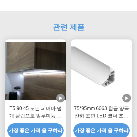
관련 제품
T5 90 45 도는 피머마 덮
75*95mm 6063 합금 양극
개 클립으로 알루미늄 통
산화 표면 LED 코너 조명
로 구석 스트립 라이트 방
용 알루미늄 엣지 프로파
가장 좋은 가격 을 구하라
열을 주도했습니다
가장 좋은 가격 을 구하라
일