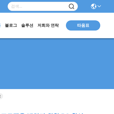
따옴표
품
블로그
솔루션
저희와 연락
로