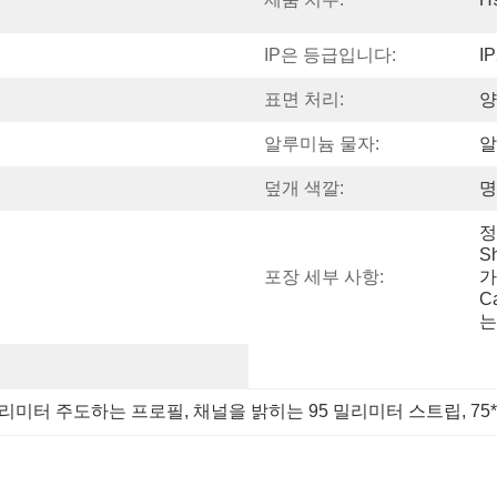
IP은 등급입니다:
I
표면 처리:
양
알루미늄 물자:
알
덮개 색깔:
명
정
S
포장 세부 사항:
가
C
는
 밀리미터 주도하는 프로필
, 
채널을 밝히는 95 밀리미터 스트립
, 
75