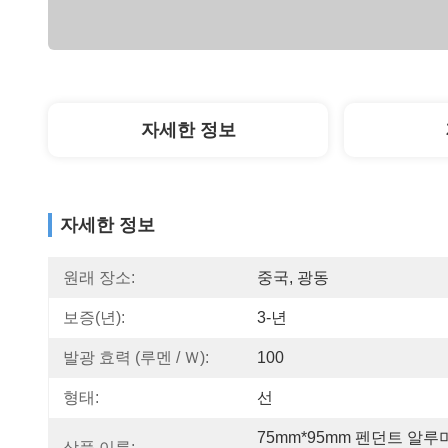
자세한 정보
자세한 정보
원래 장소:
중국, 광동
보증(년):
3-년
발광 효력 (루멘 / Ｗ):
100
형태:
선
75mm*95mm 펜던트 알루
상품 이름: