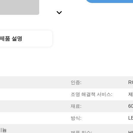
제품 설명
인증:
R
조명 해결책 서비스:
제
재료:
6
방식:
L
미늄 
제품 치수:
H