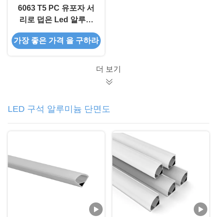
6063 T5 PC 유포자 서
리로 덥은 Led 알루미
늄 밀어남 양극 처리된
가장 좋은 가격 을 구하라
IP44
더 보기
LED 구석 알루미늄 단면도