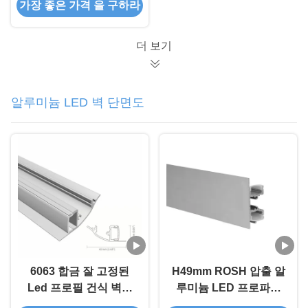
가장 좋은 가격 을 구하라
도했습니다 중단된
LED 알루미늄 단면도
더 보기
알루미늄 LED 벽 단면도
6063 합금 잘 고정된
H49mm ROSH 압출 알
Led 프로필 건식 벽체
루미늄 LED 프로파일
석고 K59 스프레이 코
샌드 블라스팅 6063 T5