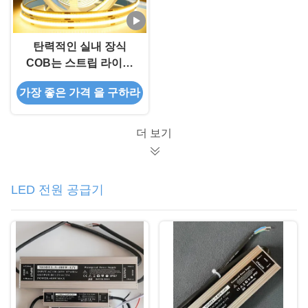
탄력적인 실내 장식
COB는 스트립 라이트
DC12V에게 320 레드스
가장 좋은 가격 을 구하라
가늘고 긴 LED 라이트
스트립을 보내게 했습니
다
더 보기
LED 전원 공급기