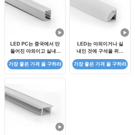
LED PC는 중국에서 만
LED는 야외이거나 실
들어진 야외이고 실내 2
내인 것에 구석을 위해
색 압출 공장도 가격에
방수 덮개 IP65 구축 pc
가장 좋은 가격 을 구하라
가장 좋은 가격 을 구하라
대해 방수 IP65를 커버
커버를 히스잉크로 덮습
합니다
니다