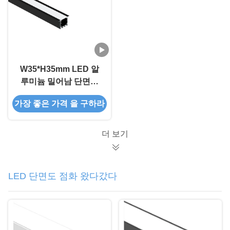
W35*H35mm LED 알
루미늄 밀어남 단면도
PC 유포자를 가진 중단
가장 좋은 가격 을 구하라
된 산
더 보기
LED 단면도 점화 왔다갔다