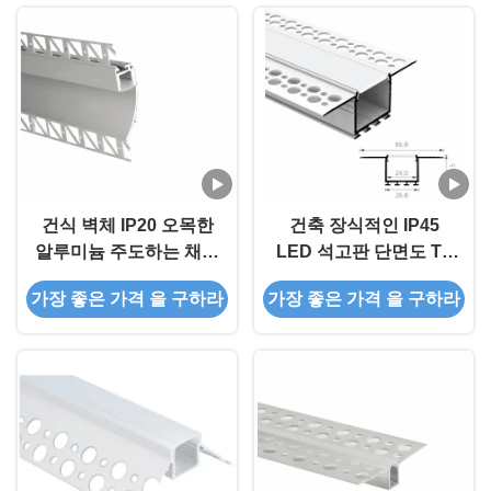
건식 벽체 IP20 오목한
건축 장식적인 IP45
알루미늄 주도하는 채널
LED 석고판 단면도 T5
은 T5 6063을 양극 처리
6063는 석고 벽 단면도
가장 좋은 가격 을 구하라
가장 좋은 가격 을 구하라
했습니다
를 지도했습니다