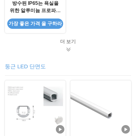
방수된 IP65는 욕실을
위한 알루미늄 프로파일
오목한 설치를 이끌었습
가장 좋은 가격 을 구하라
니다
더 보기
둥근 LED 단면도