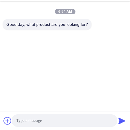
6:54 AM
선형 점화 옥수수 속 90
옥수수 속 LED 자석
Good day, what product are you looking for?
CRI LED 자석 궤도 빛
4200K 천장은 궤도 점
화를 거치했습니다
가장 좋은 가격 을 구하라
가장 좋은 가격 을 구하라
천장 알루미늄 합금
3000K LED 자석 궤도
3000K 5W 주도하는 트
빛
랙 빛