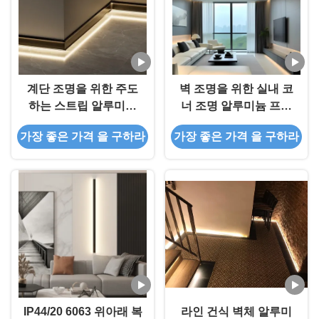
계단 조명을 위한 주도
벽 조명을 위한 실내 코
하는 스트립 알루미늄
너 조명 알루미늄 프로
프로파일 알루미늄
파일 LED
가장 좋은 가격 을 구하라
가장 좋은 가격 을 구하라
LED 벽 윤곽
IP44/20 6063 위아래 복
라인 건식 벽체 알루미