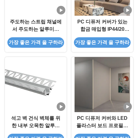
주도하는 스트립 채널에
PC 디퓨저 커버가 있는
서 주도하는 알루미늄
합금 매입형 IP44/20
프로파일 석고 벽 트림
LED 석고보드 프로파
가장 좋은 가격 을 구하라
가장 좋은 가격 을 구하라
리스 석고는 15 밀리미
일
터 스트립에 적합합니다
석고 벽 건식 벽체를 위
PC 디퓨저 커버와 LED
한 내부 오목한 알루미
플라스터 보드 프로필을
늄 주도하는 프로필
위한 주도하는 스트립