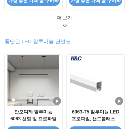
가장 좋은 가격 을 구하라
가장 좋은 가격 을 구하라
알루미늄 프로파일
더 보기
중단된 LED 알루미늄 단면도
안오디제 알루미늄
6063-T5 알루미늄 LED
6063 선형 빛 프로파일
프로파일, 샌드블래스팅
산화 표면 및 LED 스트