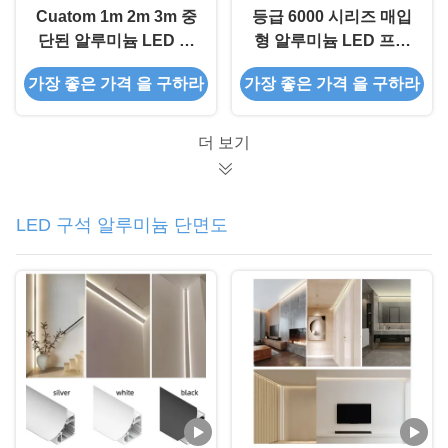
Cuatom 1m 2m 3m 중
등급 6000 시리즈 매입
단된 알루미늄 LED 프
형 알루미늄 LED 프로
로필 방수 방열판
파일 샌드 블라스팅
가장 좋은 가격 을 구하라
가장 좋은 가격 을 구하라
6063 T5
더 보기
LED 구석 알루미늄 단면도