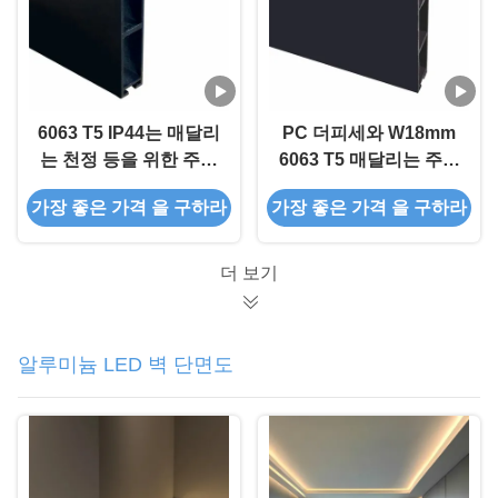
6063 T5 IP44는 매달리
PC 더피세와 W18mm
는 천정 등을 위한 주도
6063 T5 매달리는 주도
하는 알루미늄 프로필을
하는 알루미늄 프로필
가장 좋은 가격 을 구하라
가장 좋은 가격 을 구하라
보류했습니다
더 보기
알루미늄 LED 벽 단면도