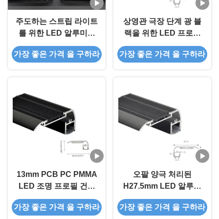
주도하는 스트립 라이트
상영관 극장 단계 광 블
를 위한 LED 알루미늄
랙을 위한 LED 프로필
압출 프로필 부속물 프
알루미늄 압출 프로필은
가장 좋은 가격 을 구하라
가장 좋은 가격 을 구하라
로피들 샘플 박스 채널
양극 처리했습니다
돌출성형 PC 렌즈 확산
기
13mm PCB PC PMMA
오팔 양극 처리된
LED 조명 프로필 건식
H27.5mm LED 알루미
벽체 석고 샌드 블라스
늄 압출 프로파일 스프
가장 좋은 가격 을 구하라
가장 좋은 가격 을 구하라
팅
레이 코팅