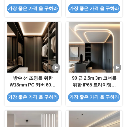
루미늄 프로파일을 이끌
방수 주도하는 프로필을
가장 좋은 가격 을 구하라
가장 좋은 가격 을 구하라
었습니다
궁지에 빠뜨립니다
방수 선 조명을 위한
90 급 2.5m 3m 코너를
W18mm PC 커버 6063
위한 IP65 트라이앵글
T5 오목한 LED 채널
프로스티드 LED 채널
가장 좋은 가격 을 구하라
가장 좋은 가격 을 구하라
은 알루미늄 프로파일을
이끌었습니다