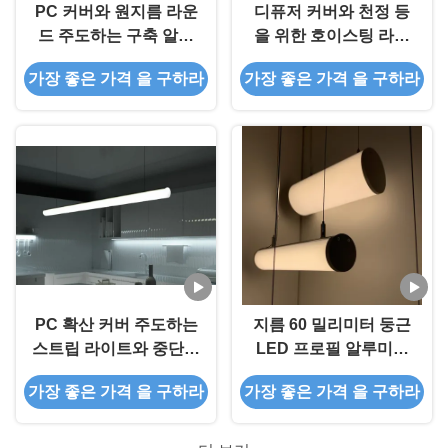
PC 커버와 원지름 라운
디퓨저 커버와 천정 등
드 주도하는 구축 알루
을 위한 호이스팅 라운
미늄 통로를 끌어올리기
드 LED 프로필 지름 30
가장 좋은 가격 을 구하라
가장 좋은 가격 을 구하라
밀리미터
PC 확산 커버 주도하는
지름 60 밀리미터 둥근
스트립 라이트와 중단된
LED 프로필 알루미늄
라운드 알루미늄 LED
합금 6063 T5 호이스팅
가장 좋은 가격 을 구하라
가장 좋은 가격 을 구하라
프로필 30 밀리미터 60
밀리미터 120 밀리미터
지름