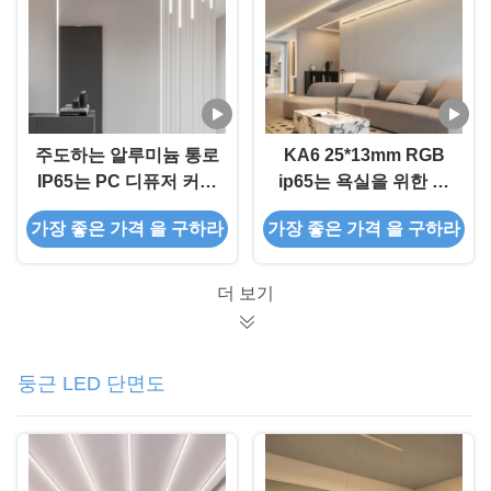
주도하는 알루미늄 통로
KA6 25*13mm RGB
IP65는 PC 디퓨저 커버
ip65는 욕실을 위한 알
PMMA 커버로 방수
루니늄 스트립 구축을
가장 좋은 가격 을 구하라
가장 좋은 가격 을 구하라
LED 채널을 위한 알루
이끌었습니다
미늄 프로파일을 주도했
습니다
더 보기
둥근 LED 단면도