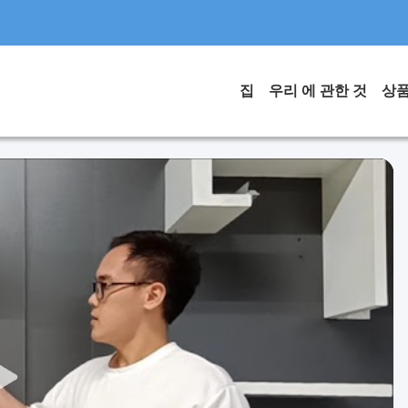
집
우리 에 관한 것
상