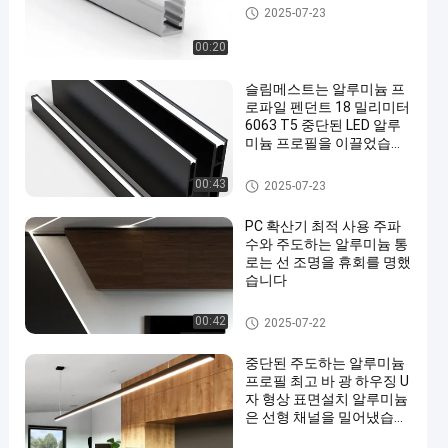
방수 LED 채널
2025-07-23
00:20
슬림메스트는 알루미늄 프
로파일 펜던트 18 밀리미터
6063 T5 중단된 LED 알루
미늄 프로필을 이끌었습니
다
중단된 LED 알루미늄 단면도
00:43
2025-07-23
PC 확산기 최적 사용 주파
수와 주도하는 알루미늄 통
로는 선 조명을 휴회를 명했
습니다
중단된 알루미늄 LED 단면도
00:42
2025-07-22
중단된 주도하는 알루미늄
프로필 최고 바 광 하우징 U
자 형상 표면설치 알루미늄
은 선형 채널을 밀어냈습니
다