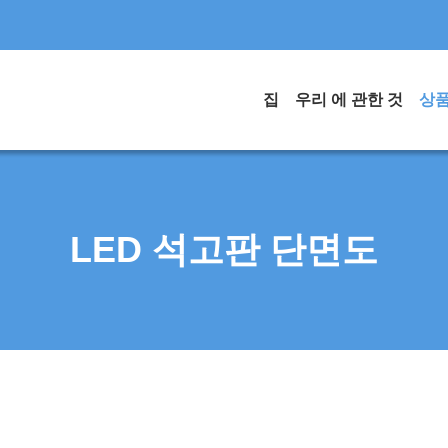
집
우리 에 관한 것
상
LED 석고판 단면도