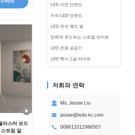
 구하라
LED 지면 단면도
자석 LED 단면도
LED 자석 궤도 빛
탄력적 주도하는 스트립 라이트
LED 전원 공급기
LED 헥사그널 라이트
저희와 연락
Ms. Jessie Liu
jessie@leds-kc.com
 플라스터 보드
008613312986507
 스트립 알루