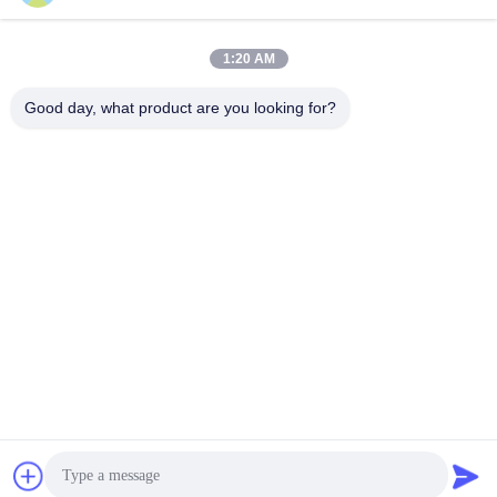
우리 주소
1:20 AM
회사 주소
FS 과학 공원, NO. 181, 구슈 1번가, 구싱 커뮤니티, 시시안, 바오
Good day, what product are you looking for?
안,?? 진
¦
FS 과학 공원, No. 181, 구슈 1번가, 구싱 커뮤니티, 시시안, 바오
안,?? 진
전화
86-0755-22300563
중국 좋은 품질 지도된 지구 알루미늄 단면도 공급업체. 저작권 ©
-2026 K&C LIGHTING TECHNOLOGY LTD. . 모든 권리 보유.
개인 정보 정책
|
사이트맵