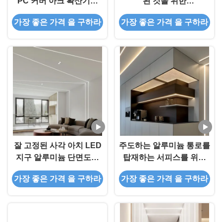
PC 커버 아크 확산기와
된 것을 위한
LED 스트립 알루미늄 프
W16.6*H7mm 주도하 알
가장 좋은 가격 을 구하라
가장 좋은 가격 을 구하라
로필
루미늄 프로필
잘 고정된 사각 아치 LED
주도하는 알루미늄 통로를
지구 알루미늄 단면도를
탑재하는 서피스를 위한
위한 지도된 알루미늄 수
주도하는 스트립 알루미늄
가장 좋은 가격 을 구하라
가장 좋은 가격 을 구하라
로
프로파일