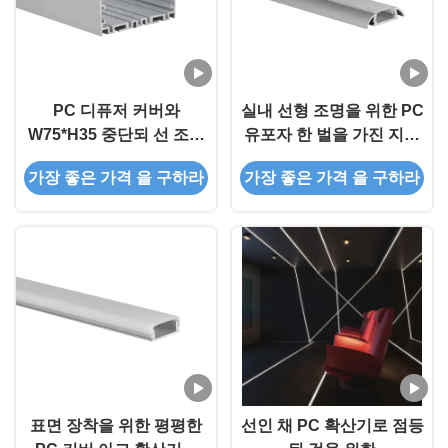
PC 디퓨저 커버와
실내 선형 조명을 위한 PC
W75*H35 중단되 선 조명
유포자 한 벌을 가진 지도
LED 스트립 알루미늄 프
된 지구 점화를 위한 지상
가장 좋은 가격 을 구하라
가장 좋은 가격 을 구하라
로필
편평한 알루미늄 밀어남
표면 장착을 위한 평평한
선인 채 PC 확산기로 점등