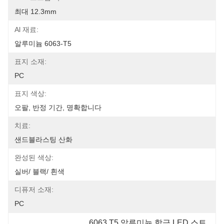
최대 12.3mm
Al 재료:
알루미늄 6063-T5
표지 소재:
PC
표지 색상:
오팔, 반정 기간, 명확합니다
치료:
샌드블라스팅 산화
완성된 색상:
실버/ 블랙/ 흰색
디퓨저 소재:
PC
6063 T5 알루미늄 합금 LED 스트