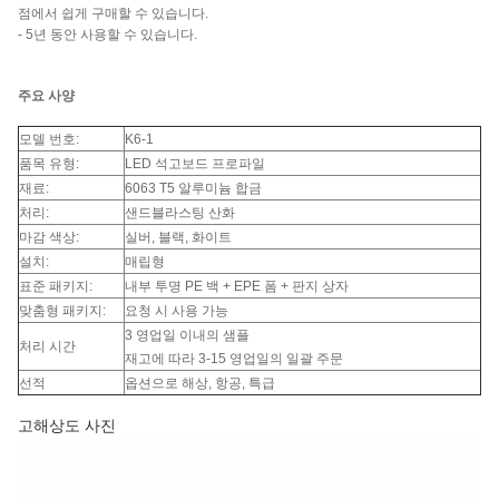
점에서 쉽게 구매할 수 있습니다.
- 5년 동안 사용할 수 있습니다.
주요 사양
모델 번호:
K6-1
품목 유형:
LED 석고보드 프로파일
재료:
6063 T5 알루미늄 합금
처리:
샌드블라스팅 산화
마감 색상:
실버, 블랙, 화이트
설치:
매립형
표준 패키지:
내부 투명 PE 백 + EPE 폼 + 판지 상자
맞춤형 패키지:
요청 시 사용 가능
3 영업일 이내의 샘플
처리 시간
재고에 따라 3-15 영업일의 일괄 주문
선적
옵션으로 해상, 항공, 특급
고해상도 사진