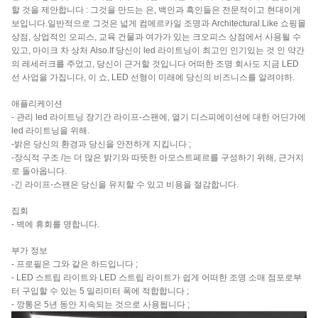
할 것을 제안합니다 : 그것을 만드는 은, 백인과 흑인들은 전문적이고 현대이게
보입니다.일반적으로 그것은 넓게 컴메르카일 조명과 Architectural.Like 쇼핑몰
상점, 상업적인 오피스, 교육 건물과 여가가 있는 크오피스 상점에서 사용될 수
있고, 마이크 차 상처 Also.If 당신이 led 라이트닝이 최고인 인기있
는 것
인 약간
의 레세러크를 주었고
, 당신이 근거할 것입니다 어떠한 조명 회사도 지금 LED
선 사업을 가집니다, 이 쇼, LED 선형이 미래에 당신의 비즈니스를 알려야하.
애플리케이션
- 관리 led 라이트닝 장기간 라이프-스팬에, 열기 디스피에이션에 대한 어딘가에
led 라이트닝을 위해.
-밝은 당신의 환경과 당신을 안전하게 지킵니다 ;
-장식적 구조 /는 더 많은 밝기와 따뜻한 아모스트페르를 구성하기 위해, 근거지
로 돌아옵니다.
-긴 라이프-스팬은 당신을 유지할 수 있고 비용을 절감합니다.
집회
- 벽에 휴회를 명합니다.
부가 정보
- 프로필은 그와 같은 하드입니다 ;
- LED 스트립 라이트와 LED 스트립 라이트가 쉽게 어떠한 조명 소매 점포로부
터 구입할 수 있는 5 밀리미터 폭에 적합합니다 ;
- 깡통은 5년 동안 지속되는 것으로 사용됩니다 ;