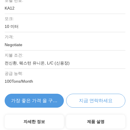
모델 번호:
KA12
모크:
10 미터
가격:
Negotiate
지불 조건:
전신환, 웨스턴 유니온, L/C (신용장)
공급 능력:
100Tons/Month
가장 좋은 가격 을 구하라
지금 연락하세요
자세한 정보
제품 설명