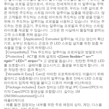
루미늄 프로필 공장으로서, 우리는 전세계적으로 이 알루미늄 주택
을 제공합니다. 단지 당신의 요구에 따르면, 우리는 다른 길이로 주
문 제작된 주도하는 스트립 라이트 알루미늄 압출을 제공합니다. 많
은 고객들은 주도하는 스트립 라이트와 주도하는 선형 광을 만들기
위해 이 주도하는 알루미늄 프로필을 사용하고 있습니다. 우리는 주
도하는 전원 공급기, 주도하는 알루미늄 프로필과 주도하는 스트립
라이트를 제공할 수 있습니다. 그것은 한 사실에서 물질적을 밝히는
고객 소스화를 위해 쉽습니다
프로필에서 【Application】Extruded 알루미늄 석고는 당신이 확산
기로, 눈부신 트림리스 곤경과 큰 LED 스트립 설치를 위한 맞춤 부
속물을 만들 수 있게 허락합니다.
【Compatibility】This 주도하는 알루미늄 프로파일은 방열로서의
【Protective】 ACT를 위해 설계되
<21mm flexible="" or=""
rigid="" LED="" strips="">
고 냉방을 돕습니다 ; 탄탄한 주택은 LED
를 보호합니다 ; 글레어를 감소시키고, 출광을 부드럽게 합니다 ; 쉬
운 적당한 엔드 캡과 확산기.
【Versatile과 Easy】Can은 어떠한 프로젝트에게도 어울리기 위해
줄여지고 맞춤화됩니다.단순히 알루미늄 통로 안에서 LED 스트립
라이트의 접착제 백킹을 붙이고 디퓨저 커버를 비난하세요.
【Package includes】Each 장비는 LED 채널 /PC Cover/2PCS 마
지막 Caps/2PCS 동영상을 포함합니다 .길이는 1M
/2M/3M/customized입니다
애플리케이션
- 예를 들면 점등되는 내부를 위한 주로 예정되 상자, 계단, 디스플