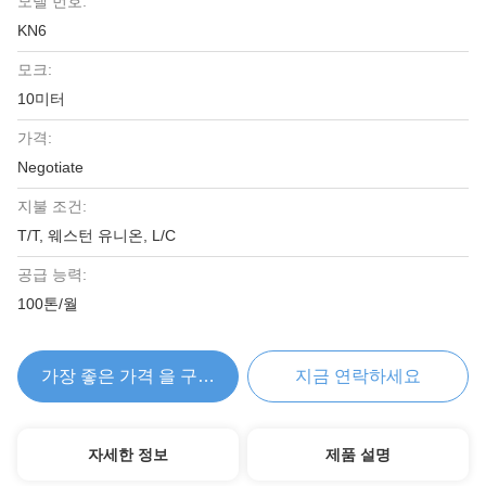
모델 번호:
KN6
모크:
10미터
가격:
Negotiate
지불 조건:
T/T, 웨스턴 유니온, L/C
공급 능력:
100톤/월
가장 좋은 가격 을 구하라
지금 연락하세요
자세한 정보
제품 설명