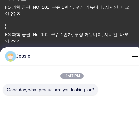
FS 과학 공원, NO. 181, 구슈 1번가, 구싱 커뮤니티, 시시안, 바오
안,?? 진
¦
FS 과학 공원, No. 181, 구슈 1번가, 구싱 커뮤니티, 시시안, 바오
안,?? 진
전화
Jessie
86-0755-22300563
11:47 PM
Good day, what product are you looking for?
중국 좋은 품질 지도된 지구 알루미늄 단면도 공급업체. 저작권 ©
-2026 K&C LIGHTING TECHNOLOGY LTD. . 모든 권리 보유.
개인 정보 정책
|
사이트맵