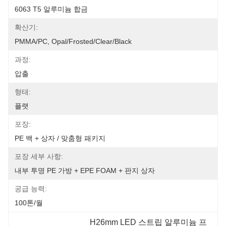
6063 T5 알루미늄 합금
확산기:
PMMA/PC, Opal/Frosted/Clear/Black
과정:
압출
형태:
플랫
포장:
PE 백 + 상자 / 맞춤형 패키지
포장 세부 사항:
내부 투명 PE 가방 + EPE FOAM + 판지 상자
공급 능력:
100톤/월
H26mm LED 스트립 알루미늄 프