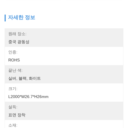
자세한 정보
원래 장소:
중국 광동성
인증:
ROHS
끝난 색:
실버, 블랙, 화이트
크기:
L2000*W26.7*H26mm
설득:
표면 장착
소재: