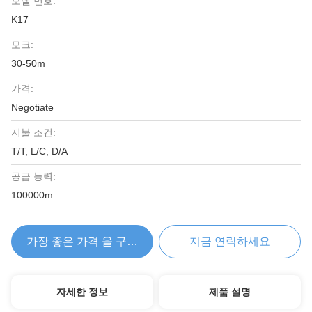
모델 번호:
K17
모크:
30-50m
가격:
Negotiate
지불 조건:
T/T, L/C, D/A
공급 능력:
100000m
가장 좋은 가격 을 구하라
지금 연락하세요
자세한 정보
제품 설명