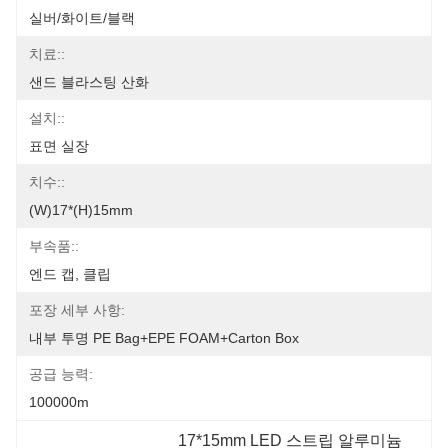
실버/화이트/블랙
치료::
샌드 블라스팅 산화
설치::
표면 실장
치수::
(W)17*(H)15mm
부속품::
엔드 캡, 클립
포장 세부 사항:
내부 투명 PE Bag+EPE FOAM+Carton Box
공급 능력:
100000m
17*15mm LED 스트립 알루미늄 