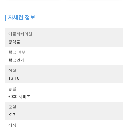
자세한 정보
애플리케이션:
장식물
합금 여부:
합금인가
성질:
T3-T8
등급:
6000 시리즈
모델:
K17
색상: