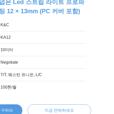
 덥은 Led 스트립 라이트 프로파
12 × 13mm (PC 커버 포함)
K&C
KA12
10미터
Negotiate
T/T, 웨스턴 유니온, L/C
100톤/월
을 구하라
지금 연락하세요