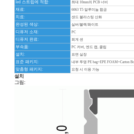
led 스트립에 적합:
최대 10mm의 PCB 너비
재료:
6063 T5 알루미늄 합금
치료:
샌드 블라스팅 산화
완성된 색상:
실버/블랙/화이트
디퓨저 소재:
PC
디퓨저 완료:
희게 센
부속품:
PC 커버, 엔드 캡, 클립
설치:
표면 실장
표준 패키지:
내부 투명 PE bag+EPE FOAM+Carton B
맞춤형 패키지:
요청 시 이용 가능
설치
그림: