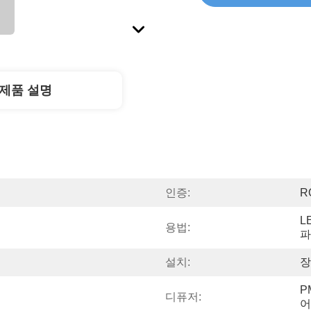
제품 설명
인증:
R
L
용법:
파
설치:
장
P
디퓨저:
어