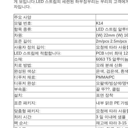
게 보입니다.LED 스트립의 세련된 하우징우리는 우리의 고객에게 
자입니다.
주요 사양
모델 번호:
K14
항목 종류:
LED 스트립 알루
차원:
(W) 22mm (W) 1
표준 길이:
2m/pcs 2.5m/pcs
사용자 정의 길이:
요청에 따라 사용
LED 스트립에 적합합니다:
PCB 너비 최대 12
소재:
6063 T5 알루미
치료 방법:
모래 분쇄 산화
완성된 색상:
은색, 검은색, 흰
디푸저 재료:
PMMA/PC
디퓨저 완성:
오팔색/빙상색/명
부속품:
끝 뚜??, 클립
설치:
표면 장착
표준 패키지:
내부 맑은 PE 가
맞춤형 패키지:
요청에 따라 사용
처리 시간:
3 일 이내에 샘플
팩 순서:
재고에 따라 3-15