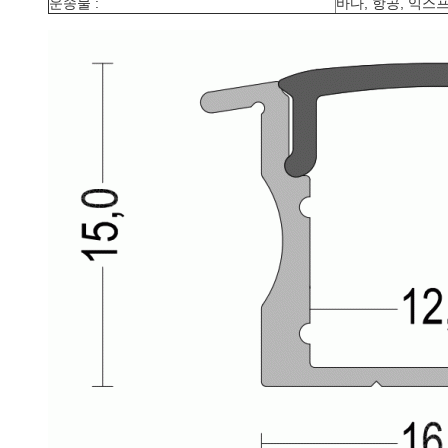
운송물
:
바다, 항공, 익스