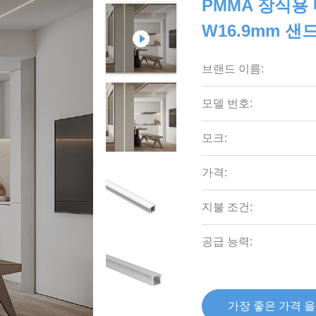
PMMA 장식용
W16.9mm 샌
브랜드 이름:
모델 번호:
모크:
가격:
지불 조건:
공급 능력:
가장 좋은 가격 