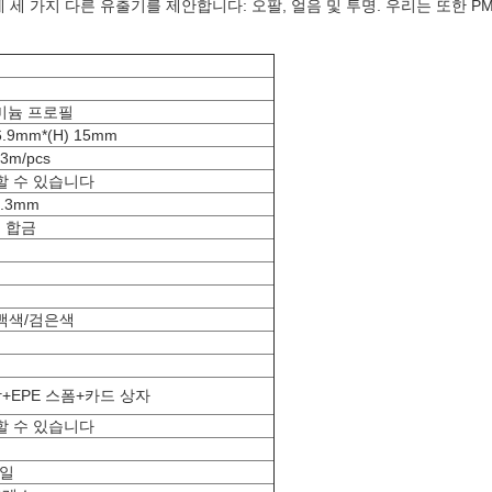
세 가지 다른 유출기를 제안합니다: 오팔, 얼음 및 투명. 우리는 또한 P
미늄 프로필
6.9mm*(H) 15mm
 3m/pcs
할 수 있습니다
.3mm
늄 합금
색
백색/검은색
방+EPE 스폼+카드 상자
할 수 있습니다
 일