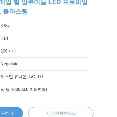
 매입 형 알루미늄 LED 프로파일
드 블라스팅
K&C
K14
100미터
Negotiate
웨스턴 유니온, L/C, T/T
달 당 100000.0 미터/미터
을 구하라
지금 연락하세요