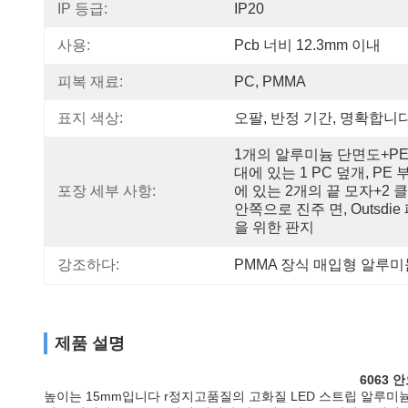
IP 등급:
IP20
사용:
Pcb 너비 12.3mm 이내
피복 재료:
PC, PMMA
표지 색상:
오팔, 반정 기간, 명확합니
1개의 알루미늄 단면도+PE
대에 있는 1 PC 덮개, PE 
포장 세부 사항:
에 있는 2개의 끝 모자+2 클립
안쪽으로 진주 면, Outsdie
을 위한 판지
강조하다:
PMMA 장식 매입형 알루미
제품 설명
6063 
높이는 15mm입니다 r
정지
고품질의 고화질 LED 스트립 알루미늄