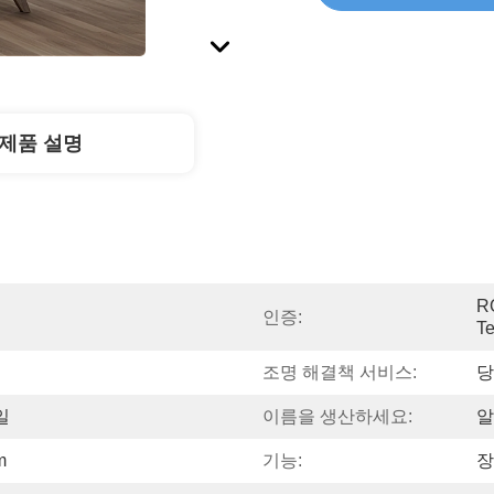
제품 설명
R
인증:
Te
조명 해결책 서비스:
당
일
이름을 생산하세요:
알
m
기능:
장