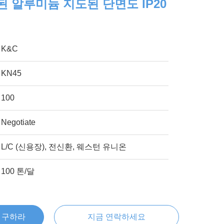
된 알루미늄 지도된 단면도 IP20
K&C
KN45
100
Negotiate
L/C (신용장), 전신환, 웨스턴 유니온
100 톤/달
을 구하라
지금 연락하세요