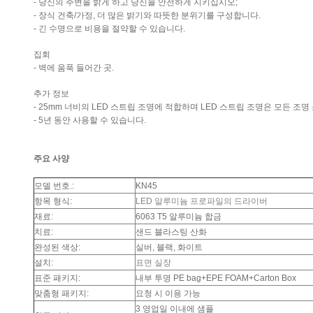
- 당신의 주변을 밝게 하고 당신을 안전하게 지키십시오;
- 장식 건축/가정, 더 많은 밝기와 따뜻한 분위기를 구성합니다.
- 긴 수명으로 비용을 절약할 수 있습니다.
집회
- 벽에 움푹 들어간 곳.
추가 정보
- 25mm 너비의 LED 스트립 조명에 적합하며 LED 스트립 조명은 모든 조
- 5년 동안 사용할 수 있습니다.
주요 사양
모델 번호.:
KN45
항목 형식:
LED 알루미늄 프로파일의 드라이버
재료:
6063 T5 알루미늄 합금
치료:
샌드 블라스팅 산화
완성된 색상:
실버, 블랙, 화이트
설치:
표면 실장
표준 패키지:
내부 투명 PE bag+EPE FOAM+Carton Box
맞춤형 패키지:
요청 시 이용 가능
3 영업일 이내에 샘플