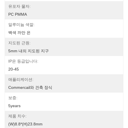
유포자 물자:
PC PMMA
알루미늄 색깔:
백색 까만 은
지도된 근원:
5mm 내의 지도된 지구
IP은 등급입니다:
20-45
애플리케이션:
Commercail와 건축 장식
보증:
5years
제품 치수:
(W)8.8*(H)23.8mm