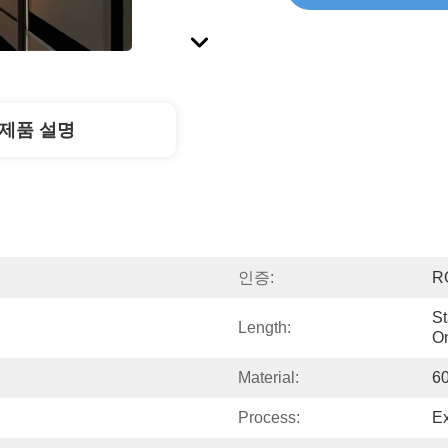
제품 설명
인증:
R
St
Length:
O
Material:
60
Process:
Ex