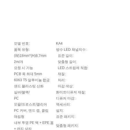
모델 번호:
KA4
품목 유형:
방수 LED 채널
치수:
(W)18mm*(H)8.7mm
표준 길이:
2m/개
맞춤형 길이:
요청 시 가능
LED 스트립에 적합:
PCB 폭 최대 5mm
재질:
6063 T5 알루미늄 합금
처리:
샌드 블라스팅 산화
마감 색상:
실버/블랙/
화이트
디퓨저 재질:
PC
디퓨저 마감:
오팔/프로스트/클리어
액세서리:
PC 커버, 엔드 캡, 클립
설치:
매립형
표준 패키지:
내부 투명 PE 백 + EPE 폼
맞춤형 패키지:
+ 판지 상자