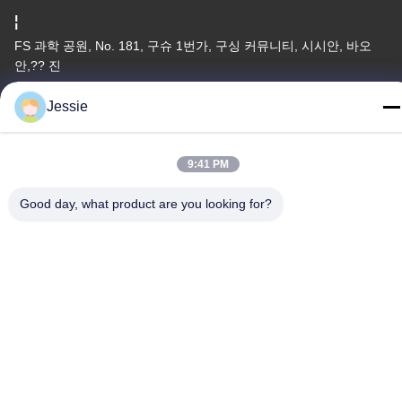
¦
FS 과학 공원, No. 181, 구슈 1번가, 구싱 커뮤니티, 시시안, 바오
안,?? 진
전화
Jessie
86-0755-22300563
9:41 PM
Good day, what product are you looking for?
중국 좋은 품질 지도된 지구 알루미늄 단면도 공급업체. 저작권 ©
-2026 K&C LIGHTING TECHNOLOGY LTD. . 모든 권리 보유.
개인 정보 정책
|
사이트맵