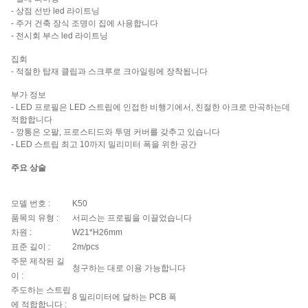
- 상점 선반 led 라이트닝
- 주거 건축 장식 조명이 집에 사용합니다
- 전시회 부스 led 라이트닝
집회
- 적절한 탑재 클립과 스크루로 크아일링에 장착됩니다
부가 정보
- LED 프로필은 LED 스트립에 인접한 비행기에서, 친절한 아크로 만곡하는데
적합합니다
- 깡통은 오팔, 프로스티드와 투명 커버를 갖추고 있습니다
- LED 스트립 최고 10까지 밀리미터 폭을 위한 공간
주요 상술
모델 번호 :
K50
품목의 유형 :
서피스는 프로필을 이끌었습니다
차원 :
W21*H26mm
표준 길이 :
2m/pcs
주문 제작된 길
청구하는 대로 이용 가능합니다
이 :
주도하는 스트립
8 밀리미터에 달하는 PCB 폭
에 적합합니다 :