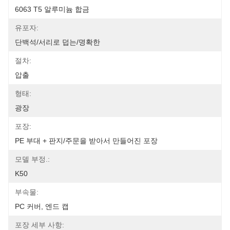
6063 T5 알루미늄 합금
유포자:
단백석/서리로 덥는/명확한
절차:
압출
형태:
광장
포장:
PE 부대 + 판지/주문을 받아서 만들어진 포장
모델 부정.:
K50
부속물:
PC 커버, 엔드 캡
포장 세부 사항: