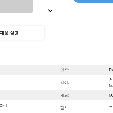
제품 설명
인증:
R
청
길이:
또
재료:
6
/클리
절차:
구