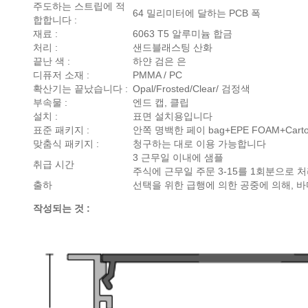
주도하는 스트립에 적
64 밀리미터에 달하는 PCB 폭
합합니다 :
재료 :
6063 T5 알루미늄 합금
처리 :
샌드블래스팅 산화
끝난 색 :
하얀 검은 은
디퓨저 소재 :
PMMA / PC
확산기는 끝났습니다 :
Opal/Frosted/Clear/ 검정색
부속물 :
엔드 캡, 클립
설치 :
표면 설치용입니다
표준 패키지 :
안쪽 명백한 페이 bag+EPE FOAM+Cart
맞춤식 패키지 :
청구하는 대로 이용 가능합니다
3 근무일 이내에 샘플
취급 시간
주식에 근무일 주문 3-15를 1회분으로 
출하
선택을 위한 급행에 의한 공중에 의해, 
작성되는 것 :