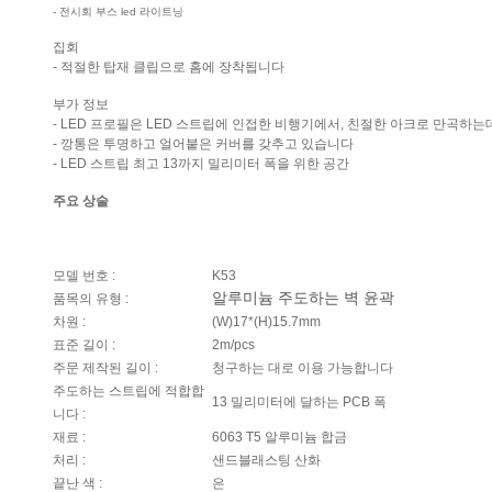
- 전시회 부스 led 라이트닝
집회
- 적절한 탑재 클립으로 홈에 장착됩니다
부가 정보
- LED 프로필은 LED 스트립에 인접한 비행기에서, 친절한 아크로 만곡하
- 깡통은 투명하고 얼어붙은 커버를 갖추고 있습니다
- LED 스트립 최고 13까지 밀리미터 폭을 위한 공간
주요 상술
모델 번호 :
K53
알루미늄 주도하는 벽 윤곽
품목의 유형 :
차원 :
(W)17*(H)15.7mm
표준 길이 :
2m/pcs
주문 제작된 길이 :
청구하는 대로 이용 가능합니다
주도하는 스트립에 적합합
13 밀리미터에 달하는 PCB 폭
니다 :
재료 :
6063 T5 알루미늄 합금
처리 :
샌드블래스팅 산화
끝난 색 :
은