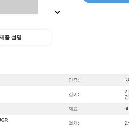
제품 설명
인증:
R
기
길이:
청
재료:
6
UGR 
절차:
압