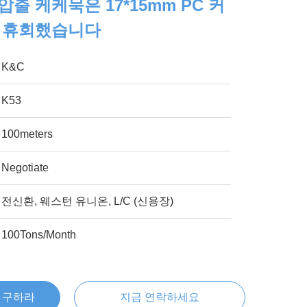
압출 케케묵은 17*15mm PC 커
은 휴회했습니다
K&C
K53
100meters
Negotiate
전신환, 웨스턴 유니온, L/C (신용장)
100Tons/Month
을 구하라
지금 연락하세요