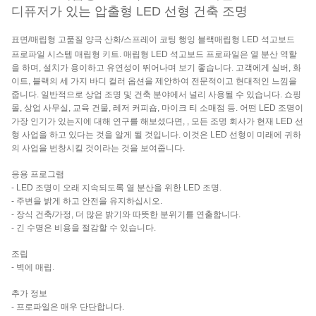
디퓨저가 있는 압출형 LED 선형 건축 조명
표면/매립형 고품질 양극 산화/스프레이 코팅 행잉 블랙
매립형 LED 석고보드
프로파일
시스템 매립형 키트.
매립형 LED 석고보드 프로파일
은 열 분산 역할
을 하며, 설치가 용이하고 유연성이 뛰어나며 보기 좋습니다. 고객에게 실버, 화
이트, 블랙의 세 가지 바디 컬러 옵션을 제안하여 전문적이고 현대적인 느낌을
줍니다. 일반적으로 상업 조명 및 건축 분야에서 널리 사용될 수 있습니다. 쇼핑
몰, 상업 사무실, 교육 건물, 레저 커피숍, 마이크 티 소매점 등. 어떤 LED 조명이
가장 인기가 있는지에 대해 연구를 해보셨다면,
, 모든 조명 회사가 현재 LED 선
형 사업을 하고 있다는 것을 알게 될 것입니다. 이것은 LED 선형이 미래에 귀하
의 사업을 번창시킬 것이라는 것을 보여줍니다.
응용 프로그램
- LED 조명이 오래 지속되도록 열 분산을 위한 LED 조명.
- 주변을 밝게 하고 안전을 유지하십시오.
- 장식 건축/가정, 더 많은 밝기와 따뜻한 분위기를 연출합니다.
- 긴 수명은 비용을 절감할 수 있습니다.
조립
- 벽에 매립.
추가 정보
- 프로파일은 매우 단단합니다.