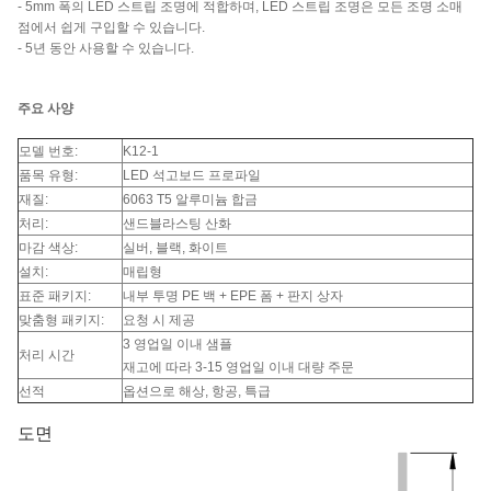
- 5mm 폭의 LED 스트립 조명에 적합하며, LED 스트립 조명은 모든 조명 소매
점에서 쉽게 구입할 수 있습니다.
- 5년 동안 사용할 수 있습니다.
주요 사양
모델 번호:
K12-1
품목 유형:
LED 석고보드 프로파일
재질:
6063 T5 알루미늄 합금
처리:
샌드블라스팅 산화
마감 색상:
실버, 블랙, 화이트
설치:
매립형
표준 패키지:
내부 투명 PE 백 + EPE 폼 + 판지 상자
맞춤형 패키지:
요청 시 제공
3 영업일 이내 샘플
처리 시간
재고에 따라 3-15 영업일 이내 대량 주문
선적
옵션으로 해상, 항공, 특급
도면