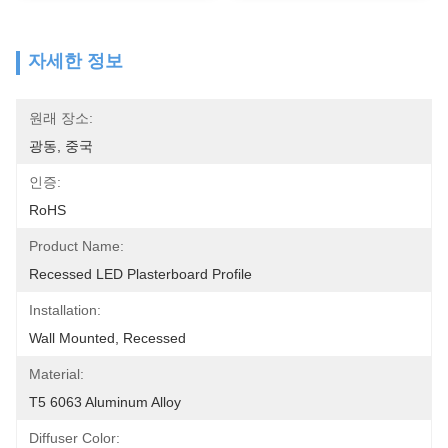
자세한 정보
원래 장소:
광동, 중국
인증:
RoHS
Product Name:
Recessed LED Plasterboard Profile
Installation:
Wall Mounted, Recessed
Material:
T5 6063 Aluminum Alloy
Diffuser Color: