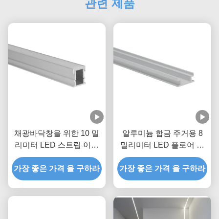
관련 제품
채광바닥창을 위한 10 밀
알루미늄 합금 주거용 8
리미터 LED 스트립 이내
밀리미터 LED 플로어 프
에 2M 길이 LED 지하이
로파일 6063 T5
프로필 W21mm* H26mm
가장 좋은 가격 을 구하라
가장 좋은 가격 을 구하라
W19.2mm