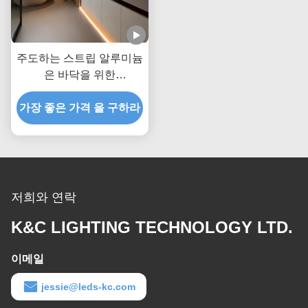
주도하는 스트립 알루미늄
은 바닥을 위한
W21*h26mm LED 라이트
알류미늄 압출을 돋보이게
가장 좋은 가격 을 구하라
합니다
저희와 연락
K&C LIGHTING TECHNOLOGY LTD.
이메일
jessie@leds-kc.com