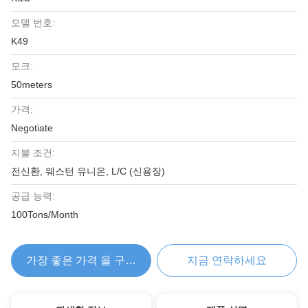
모델 번호:
K49
모크:
50meters
가격:
Negotiate
지불 조건:
전신환, 웨스턴 유니온, L/C (신용장)
공급 능력:
100Tons/Month
가장 좋은 가격 을 구하라
지금 연락하세요