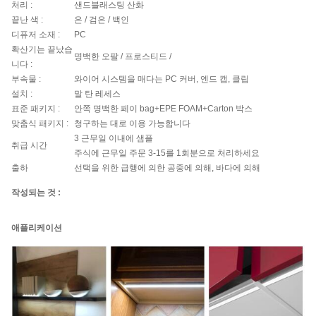
처리 :
샌드블래스팅 산화
끝난 색 :
은 / 검은 /
백인
디퓨저 소재 :
PC
확산기는 끝났습
명백한 오팔 / 프로스티드 /
니다 :
부속물 :
와이어 시스템을 매다는 PC 커버, 엔드 캡, 클립
설치 :
말 탄 레세스
표준 패키지 :
안쪽 명백한 페이 bag+EPE FOAM+Carton 박스
맞춤식 패키지 :
청구하는 대로 이용 가능합니다
3 근무일 이내에 샘플
취급 시간
주식에 근무일 주문 3-15를 1회분으로 처리하세요
출하
선택을 위한 급행에 의한 공중에 의해, 바다에 의해
작성되는 것 :
애플리케이션