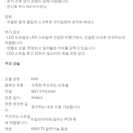
- 주거 건축 장식 조명이 집에 사용합니다
- 전시회 부스 led 라이트닝
집회
- 적절한 탑재 클립과 스크루로 크아일링에 장착된 레세스
부가 정보
- LED 프로필은 LED 스트립에 인접한 비행기에서, 친절한 아크로 만곡하는데
적합합니다
- 깡통은 오팔, 투명하고 얼어붙은 커버를 갖추고 있습니다
- LED 스트립 최고 10까지 밀리미터 폭을 위한 공간
주요 상술
모델 번호 :
K49
품목의 유형 :
오목한 주도하는 프로필
차원 :
W27.5*H11mm
표준 길이 :
2m/pcs
주문 제작된 길
청구하는 대로 이용 가능합니다
이 :
주도하는 스트립
8 밀리미터에 달하는 PCB 폭
에 적합합니다 :
재료 :
6063 T5 알루미늄 합금