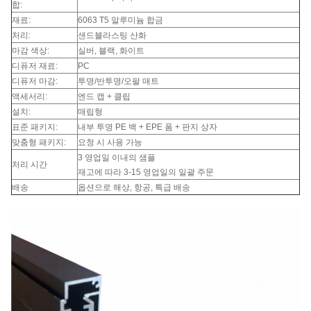
합:
재료:
6063 T5 알루미늄 합금
처리:
샌드블라스팅 산화
마감 색상:
실버, 블랙, 화이트
디퓨저 재료:
PC
디퓨저 마감:
투명/반투명/오팔 매트
액세서리:
엔드 캡 + 클립
설치:
매립형
표준 패키지:
내부 투명 PE 백 + EPE 폼 + 판지 상자
맞춤형 패키지:
요청 시 사용 가능
3 영업일 이내의 샘플
처리 시간
재고에 따라 3-15 영업일의 일괄 주문
배송
옵션으로 해상, 항공, 특급 배송