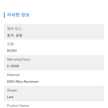
자세한 정보
원래 장소:
중국, 광동
인증:
ROSH
Warranty(Year):
5-YEAR
Material:
6063 Alloy Aluminum
Shape:
Line
Product Name: