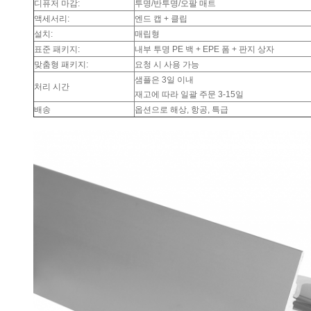
디퓨저 마감:
투명/반투명/오팔 매트
액세서리:
엔드 캡 + 클립
설치:
매립형
표준 패키지:
내부 투명 PE 백 + EPE 폼 + 판지 상자
맞춤형 패키지:
요청 시 사용 가능
샘플은 3일 이내
처리 시간
재고에 따라 일괄 주문 3-15일
배송
옵션으로 해상, 항공, 특급