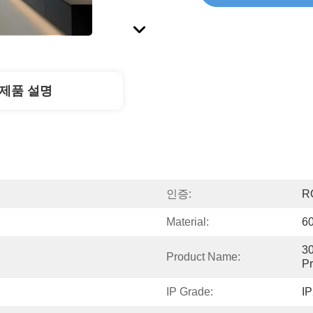
제품 설명
인증:
R
Material:
60
30
Product Name:
Pr
IP Grade:
IP