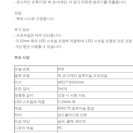
- 장식적인 건축/가정 벽 코너/계단, 더 밝고 따뜻한 분위기를 연출합니다.
조립
- 벽에 나사로 고정합니다.
추가 정보
- 프로파일은 매우 단단합니다.
- 5-10mm 폭의 LED 스트립 조명에 적합하며, LED 스트립 조명은 모든 
- 5년 동안 사용할 수 있습니다.
주요 사양
모델 번호:
K59
품목 유형:
벽 코너/계단 알루미늄 프로파일
치수:
(W)17*(H)42mm
표준 길이:
2m/개
맞춤형 길이:
요청 시 사용 가능
LED 스트립에 적합:
5-10mm 폭
재질:
6063 T5 알루미늄 합금
처리:
샌드블라스팅 산화
마감 색상:
실버, 블랙, 화이트
디퓨저 재질:
PC