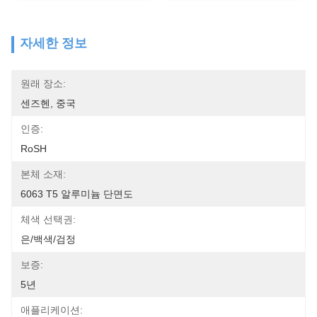
자세한 정보
원래 장소:
센즈헨, 중국
인증:
RoSH
본체 소재:
6063 T5 알루미늄 단면도
체색 선택권:
은/백색/검정
보증:
5년
애플리케이션: