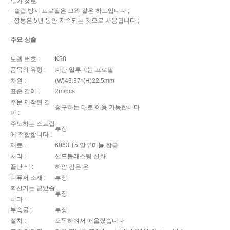
부가 정보
- 슬립 방지 프로필은 그와 같은 하드입니다 ;
- 깡통은 5년 동안 지속되는 것으로 사용됩니다 ;
주요 상술
모델 번호 :
K88
품목의 유형 :
계단 알루미늄 프로필
차원 :
(W)43.37*(H)22.5mm
표준 길이 :
2m/pcs
주문 제작된 길
청구하는 대로 이용 가능합니다
이 :
주도하는 스트립
부정
에 적합합니다 :
재료 :
6063 T5 알루미늄 합금
처리 :
샌드블래스팅 산화
끝난 색 :
하얀 검은 은
디퓨저 소재 :
부정
확산기는 끝났습
부정
니다 :
부속물 :
부정
설치 :
오목하여서 떠올랐습니다