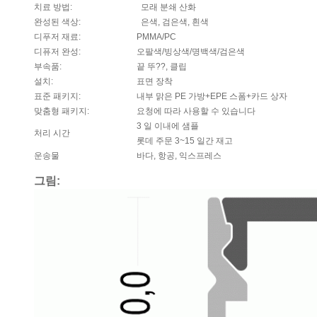
치료 방법:
모래 분쇄 산화
완성된 색상:
은색, 검은색, 흰색
디푸저 재료:
PMMA/PC
디퓨저 완성:
오팔색/빙상색/명백색/검은색
부속품:
끝 뚜??, 클립
설치:
표면 장착
표준 패키지:
내부 맑은 PE 가방+EPE 스폼+카드 상자
맞춤형 패키지:
요청에 따라 사용할 수 있습니다
3 일 이내에 샘플
처리 시간
롯데 주문 3~15 일간 재고
운송물
바다, 항공, 익스프레스
그림: