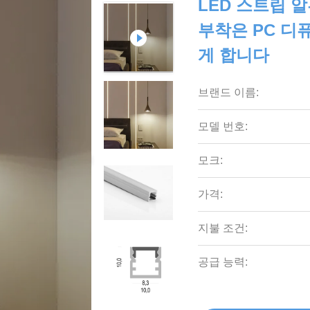
LED 스트립 
부착은 PC 디퓨
게 합니다
브랜드 이름:
모델 번호:
모크:
가격:
지불 조건:
공급 능력: