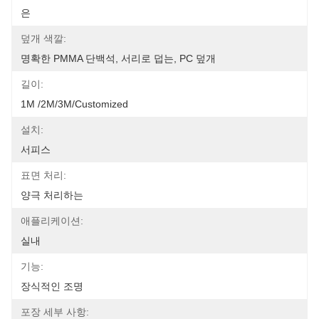
은
덮개 색깔:
명확한 PMMA 단백석, 서리로 덥는, PC 덮개
길이:
1M /2M/3M/customized
설치:
서피스
표면 처리:
양극 처리하는
애플리케이션:
실내
기능:
장식적인 조명
포장 세부 사항: