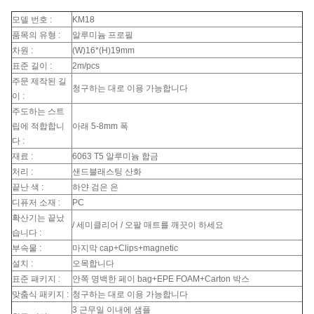
모델 번호 :
KM18
품목의 유형 :
알루미늄 프로필
차원 :
(W)16*(H)19mm
표준 길이 :
2m/pcs
주문 제작된 길
청구하는 대로 이용 가능합니다
이 :
주도하는 스트
립에 적합합니
아래 5-8mm 폭
다 :
재료 :
6063 T5 알루미늄 합금
처리 :
샌드블래스팅 산화
끝난 색 :
하얀 검은 은
디퓨저 소재 :
PC
확산기는 끝났
/ 세미클리어 / 오팔 매트를 깨끗이 하세요
습니다 :
부속물 :
마지막 cap+Clips+magnetic
설치 :
오목합니다
표준 패키지 :
안쪽 명백한 페이 bag+EPE FOAM+Carton 박스
맞춤식 패키지 :
청구하는 대로 이용 가능합니다
3 근무일 이내에 샘플