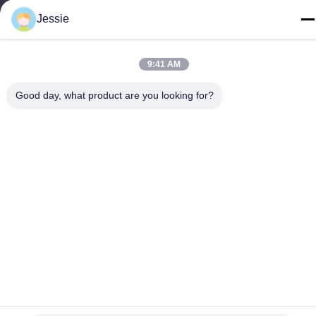
안,?? 진
Jessie
전화
86-0755-22300563
9:41 AM
Good day, what product are you looking for?
중국 좋은 품질 지도된 지구 알루미늄 단면도 공급업체. 저작권 ©
-2026 K&C LIGHTING TECHNOLOGY LTD. . 모든 권리 보유.
개인 정보 정책
|
사이트맵