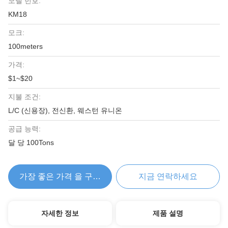
모델 번호:
KM18
모크:
100meters
가격:
$1~$20
지불 조건:
L/C (신용장), 전신환, 웨스턴 유니온
공급 능력:
달 당 100Tons
가장 좋은 가격 을 구하라
지금 연락하세요
자세한 정보
제품 설명