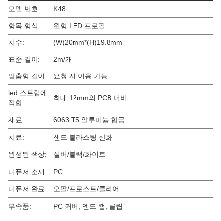
모델 번호.:
K48
항목 형식:
원형 LED 프로필
치수:
(W)20mm*(H)19.8mm
표준 길이:
2m/개
맞춤형 길이:
요청 시 이용 가능
led 스트립에
최대 12mm의 PCB 너비
적합:
재료:
6063 T5 알루미늄 합금
치료:
샌드 블라스팅 산화
완성된 색상:
실버/블랙/화이트
디퓨저 소재:
PC
디퓨저 완료:
오팔/프로스트/클리어
부속품:
PC 커버, 엔드 캡, 클립