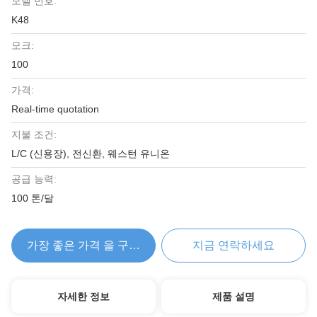
모델 번호:
K48
모크:
100
가격:
Real-time quotation
지불 조건:
L/C (신용장), 전신환, 웨스턴 유니온
공급 능력:
100 톤/달
가장 좋은 가격 을 구하라
지금 연락하세요
자세한 정보
제품 설명