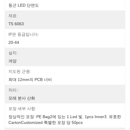
둥근 LED 단면도
재료:
T5 6063
IP은 등급입니다:
20-44
설치:
게양
지도된 근원:
최대 12mm의 PCB 너비
처리::
모래 분사 산화
포장 세부 사항:
정상적인 포장: PE Bag2에 있는 1.led 빛. 1pcs Inner3. 유효한 
CartonCustomized 특별한 포장 당 50pcs