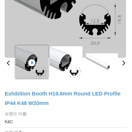
Exhibition Booth H19.8mm Round LED Profile
IP44 K48 W20mm
브랜드 이름:
K&C